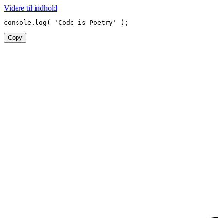
Videre til indhold
console
.
log
(
'Code is Poetry'
)
;
Copy