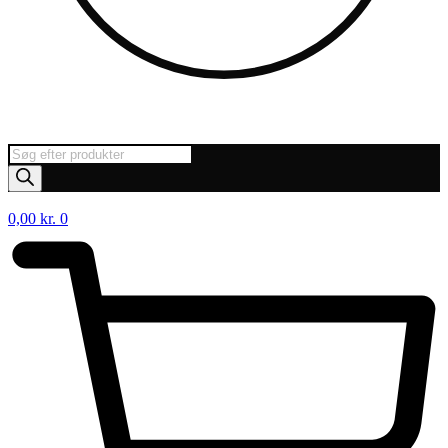
Products
search
0,00
kr.
0