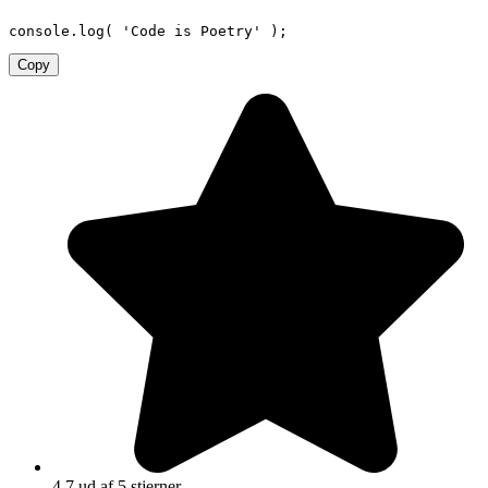
Videre
console
.
log
(
'Code is Poetry'
)
;
til
indhold
Copy
4,7 ud af 5 stjerner