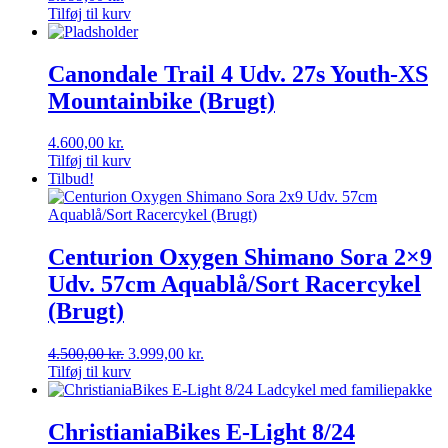
Tilføj til kurv
Canondale Trail 4 Udv. 27s Youth-XS
Mountainbike (Brugt)
4.600,00
kr.
Tilføj til kurv
Tilbud!
Centurion Oxygen Shimano Sora 2×9
Udv. 57cm Aquablå/Sort Racercykel
(Brugt)
Den
Den
4.500,00
kr.
3.999,00
kr.
oprindelige
aktuelle
Tilføj til kurv
pris
pris
var:
er:
4.500,00 kr..
3.999,00 kr..
ChristianiaBikes E-Light 8/24