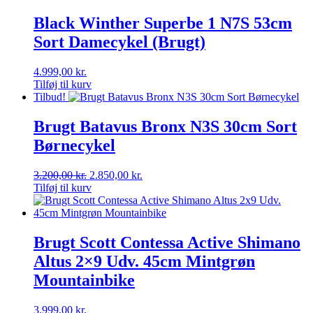
Black Winther Superbe 1 N7S 53cm
Sort Damecykel (Brugt)
4.999,00
kr.
Tilføj til kurv
Tilbud!
Brugt Batavus Bronx N3S 30cm Sort
Børnecykel
Den
Den
3.200,00
kr.
2.850,00
kr.
oprindelige
aktuelle
Tilføj til kurv
pris
pris
var:
er:
3.200,00 kr..
2.850,00 kr..
Brugt Scott Contessa Active Shimano
Altus 2×9 Udv. 45cm Mintgrøn
Mountainbike
3.999,00
kr.