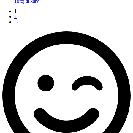
Tilføj til kurv
1
2
→