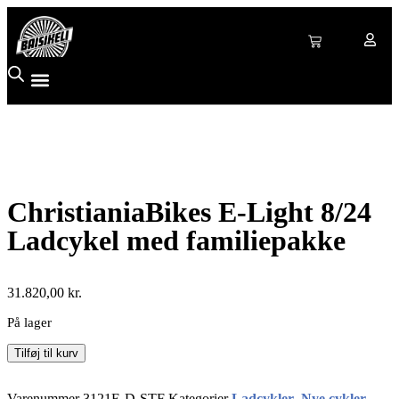
ChristianiaBikes E-Light 8/24
Ladcykel med familiepakke
31.820,00
kr.
På lager
Tilføj til kurv
Varenummer
3121E-D-STF
Kategorier
Ladcykler
,
Nye cykler