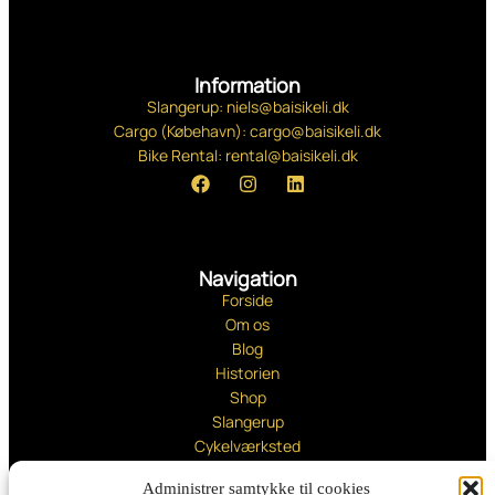
Information
Slangerup: niels@baisikeli.dk
Cargo (Købehavn): cargo@baisikeli.dk
Bike Rental: rental@baisikeli.dk
Navigation
Forside
Om os
Blog
Historien
Shop
Slangerup
Cykelværksted
Administrer samtykke til cookies