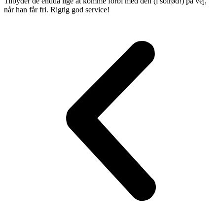
Tilbyder de endda lige at komme forbi med den (i solrød!) på vej,
når han får fri. Rigtig god service!