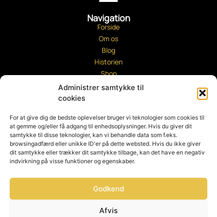
Navigation
Forside
Om os
Blog
Historien
Shop
Slangerup
Administrer samtykke til
Cykelværksted
cookies
Betingelser
For at give dig de bedste oplevelser bruger vi teknologier som cookies til
Kontakt os
at gemme og/eller få adgang til enhedsoplysninger. Hvis du giver dit
samtykke til disse teknologier, kan vi behandle data som f.eks.
Salg og levering
browsingadfærd eller unikke ID'er på dette websted. Hvis du ikke giver
Privatlivspolitik
dit samtykke eller trækker dit samtykke tilbage, kan det have en negativ
Tilbud
indvirkning på visse funktioner og egenskaber.
Min konto
Godkend
Afvis