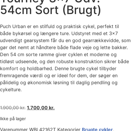
54cm Sort (Brugt)
Puch Urban er en stilfuld og praktisk cykel, perfekt til
både bykørsel og længere ture. Udstyret med et 3×7
udvendigt gearsystem får du en god gearrækkevidde, som
gør det nemt at håndtere både flade veje og lette bakker.
Den 54 cm sorte ramme giver cyklen et moderne og
tidløst udseende, og den robuste konstruktion sikrer både
komfort og holdbarhed. Denne brugte cykel tilbyder
fremragende værdi og er ideel for dem, der søger en
pålidelig og økonomisk løsning til daglig pendling og
cykelture.
1.900,00
kr.
1.700,00
kr.
Ikke på lager
Varenummer
WBL42162T
Kategorier
Brugte cykler
,