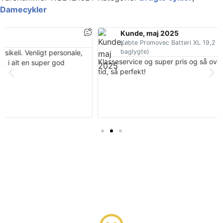
Damecykler
Kunde, maj 2025
Købte Promovec Batteri XL 19,2 Ah 690Wh (inkl. oplader og
baglygte)
e,
Klasseservice og super pris og så ovenikøbet leveret på ingen
tid, så perfekt!