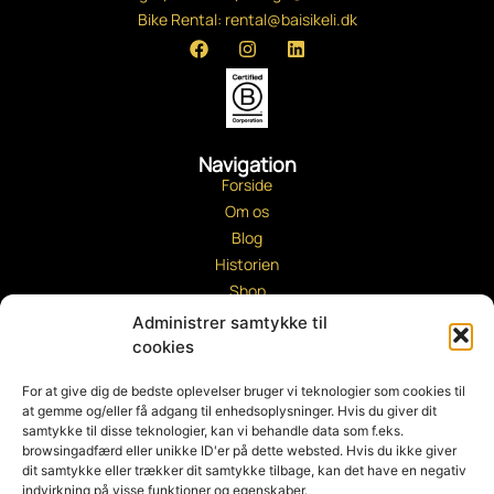
Bike Rental: rental@baisikeli.dk
Navigation
Forside
Om os
Blog
Historien
Shop
Slangerup
Administrer samtykke til
Cykelværksted
cookies
Betingelser
For at give dig de bedste oplevelser bruger vi teknologier som cookies til
Kontakt os
at gemme og/eller få adgang til enhedsoplysninger. Hvis du giver dit
samtykke til disse teknologier, kan vi behandle data som f.eks.
Salg og levering
browsingadfærd eller unikke ID'er på dette websted. Hvis du ikke giver
Privatlivspolitik
dit samtykke eller trækker dit samtykke tilbage, kan det have en negativ
Tilbud
indvirkning på visse funktioner og egenskaber.