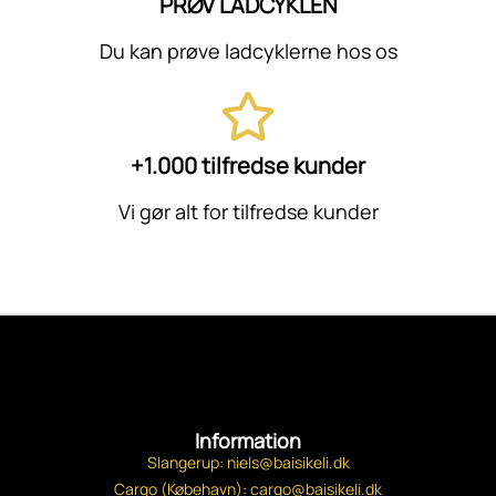
PRØV LADCYKLEN
Du kan prøve ladcyklerne hos os
+1.000 tilfredse kunder
Vi gør alt for tilfredse kunder
Information
Slangerup: niels@baisikeli.dk
Cargo (Købehavn): cargo@baisikeli.dk